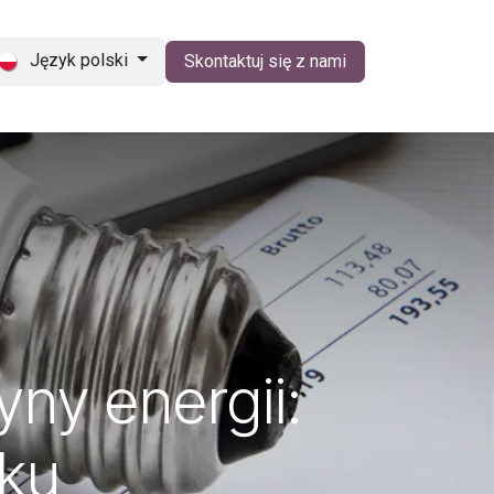
Język polski
Skontaktuj się z nami
ny energii:
nku