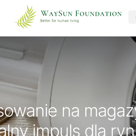
sowanie na magazy
alny impuls dla ry