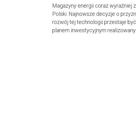
Magazyny energii coraz wyraźniej z
Polski. Najnowsze decyzje o przyz
rozwój tej technologii przestaje by
planem inwestycyjnym realizowanym
Środki pochodzące z Funduszu Mo
wzmocnić stabilność systemu elekt
energii z odnawialnych źródeł.
📊 Skala wsparcia, która robi r
Łączna wartość przyznanego wspa
obejmuje projekty zlokalizowane w 
wielkoskalowe magazyny energii, kt
Zainteresowanie programem było o
energii w Polsce dojrzał i jest got