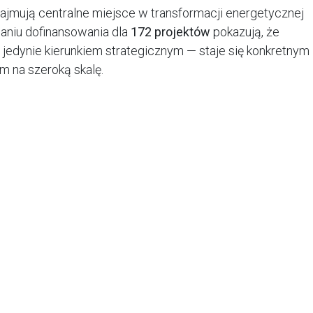
ajmują centralne miejsce w transformacji energetycznej
naniu dofinansowania dla
172 projektów
pokazują, że
ć jedynie kierunkiem strategicznym — staje się konkretnym
 na szeroką skalę.
dernizacyjnego oraz Krajowego Planu Odbudowy mają
roenergetycznego i umożliwić lepsze wykorzystanie
óżnicę
rcia przekracza
4 miliardy złotych
. Dofinansowanie
różnych częściach kraju — od mniejszych instalacji po
óre będą pełnić kluczową rolę w bilansowaniu sieci.
gromne, co jasno pokazuje, że rynek magazynowania
owy na dynamiczny rozwój. Inwestorzy coraz częściej