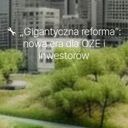
🔧 „Gigantyczna reforma”:
nowa era dla OZE i
inwestorów