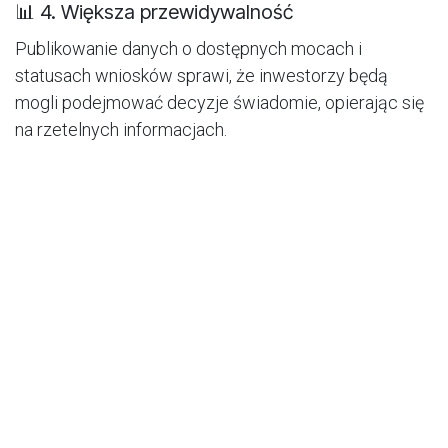
📊 4. Większa przewidywalność
Publikowanie danych o dostępnych mocach i
statusach wniosków sprawi, że inwestorzy będą
mogli podejmować decyzje świadomie, opierając się
na rzetelnych informacjach.
🌍 5. Silny impuls dla transformacji
energetycznej
Reforma przyłączeń to sygnał, że Polska traktuje
energetykę odnawialną jako fundament przyszłego
miksu energetycznego i wspiera inwestycje w tym
obszarze.
⚠️ Na co zwrócić uwagę?
Dla większych instalacji może pojawić się