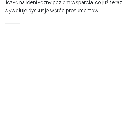
liczyć na identyczny poziom wsparcia, co już teraz
wywołuje dyskusje wśród prosumentów.
⸻
🌿 Co to oznacza dla rynku energii?
Rozwój domowych magazynów energii to nie tylko
korzyść dla właścicieli domów. Z punktu widzenia
systemu energetycznego oznacza to:
mniejsze przeciążenia sieci w słoneczne dni,
lepsze bilansowanie energii z OZE,
większą odporność lokalnych sieci na awarie,
stopniowe budowanie energetyki rozproszonej.
Magazyny energii coraz wyraźniej stają się
elementem infrastruktury, a nie tylko prywatnym
udogodnieniem.